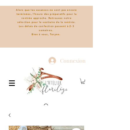
Alors que les vacances ne sont pas encore
terminées, l'heure des préparatifs pour la
rentrée approche. Retrouvez notre
sélection pour le vestiaire de la rentrée.
L
es délais de confection passent à 2-3
semaines.
Bien à vous, Torynn.
Connexion