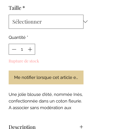
Taille
*
Quantité
*
Rupture de stock
Me notifier lorsque cet article est disponible
Une jolie blouse d'été, nommée Inès,
confectionnée dans un coton fleurie.
A associer sans modération aux
bloomers et aux shorts, aux motifs et
coloris divers et variés !
Description