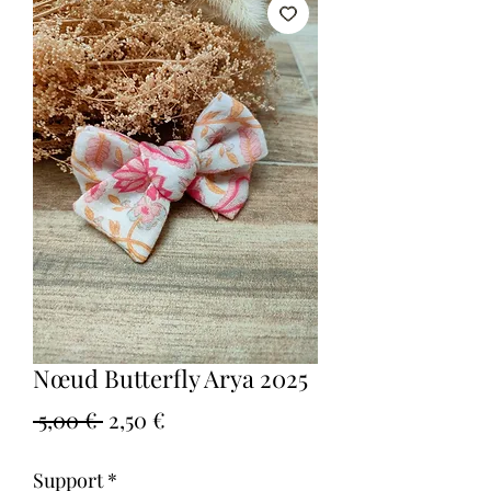
Nœud Butterfly Arya 2025
Prix
Prix
 5,00 € 
2,50 €
original
promotionnel
Support
*