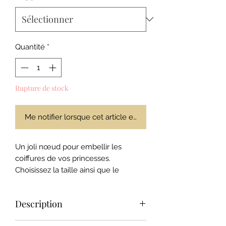
Quantité
*
Rupture de stock
Me notifier lorsque cet article est disponible
Un joli nœud pour embellir les
coiffures de vos princesses.
Choisissez la taille ainsi que le
support du nœud pour qu'il s'adapte
au type de cheveux.
Description
Deux types de noeud :