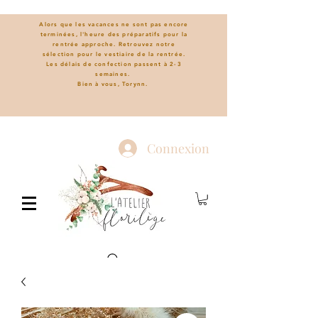
Alors que les vacances ne sont pas encore
terminées, l'heure des préparatifs pour la
rentrée approche. Retrouvez notre
sélection pour le vestiaire de la rentrée.
L
es délais de confection passent à 2-3
semaines.
Bien à vous, Torynn.
Connexion