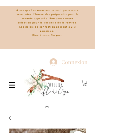
Alors que les vacances ne sont pas encore
terminées, l'heure des préparatifs pour la
rentrée approche. Retrouvez notre
sélection pour le vestiaire de la rentrée.
L
es délais de confection passent à 2-3
semaines.
Bien à vous, Torynn.
Connexion