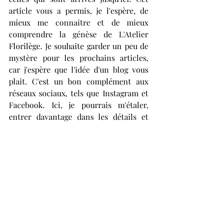
article vous a permis, je l'espère, de 
mieux me connaitre et de mieux 
comprendre la génèse de L'Atelier 
Florilège. Je souhaite garder un peu de 
mystère pour les prochains articles, 
car j'espère que l'idée d'un blog vous 
plait. C'est un bon complément aux 
réseaux sociaux, tels que Instagram et 
Facebook. Ici, je pourrais m'étaler, 
entrer davantage dans les détails et 
vous parler librement de certains 
sujets comme les coulisses de l'atelier, 
l'inspiration des créations, mais aussi 
la vie de mum-entrepreneuse. 
	L'idée d'un blog vous plaît ? 
Partagez vos envies de sujet.