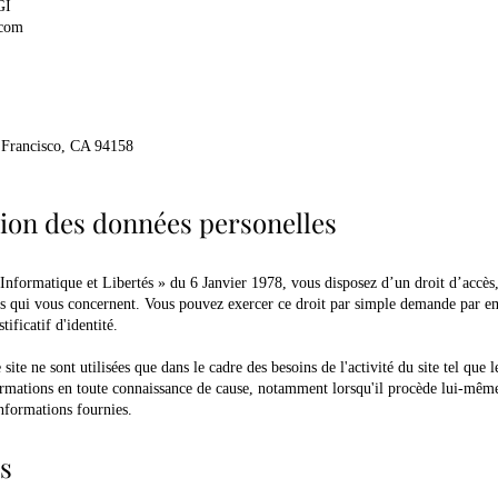
GI
.com
 Francisco, CA 94158
tion des données personelles
 Informatique et Libertés » du 6 Janvier 1978, vous disposez d’un droit d’accès,
es qui vous concernent. Vous pouvez exercer ce droit par simple demande par e
ificatif d'identité.
site ne sont utilisées que dans le cadre des besoins de l'activité du site tel que l
rmations en toute connaissance de cause, notamment lorsqu'il procède lui-même à 
informations fournies.
es