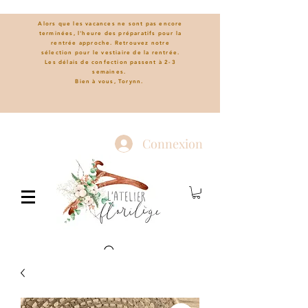
Alors que les vacances ne sont pas encore
terminées, l'heure des préparatifs pour la
rentrée approche. Retrouvez notre
sélection pour le vestiaire de la rentrée.
L
es délais de confection passent à 2-3
semaines.
Bien à vous, Torynn.
Connexion