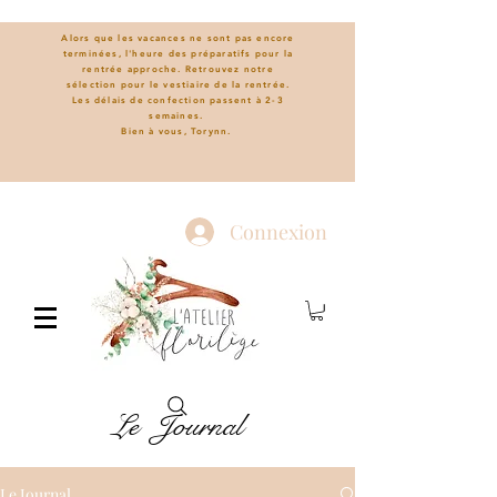
Alors que les vacances ne sont pas encore
terminées, l'heure des préparatifs pour la
rentrée approche. Retrouvez notre
sélection pour le vestiaire de la rentrée.
L
es délais de confection passent à 2-3
semaines.
Bien à vous, Torynn.
Connexion
Le Journal
Le Journal