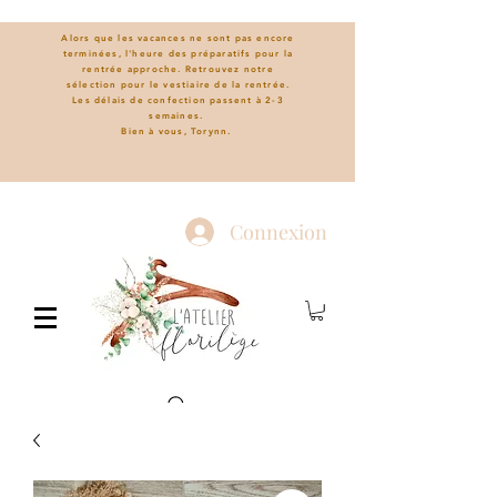
Alors que les vacances ne sont pas encore
terminées, l'heure des préparatifs pour la
rentrée approche. Retrouvez notre
sélection pour le vestiaire de la rentrée.
L
es délais de confection passent à 2-3
semaines.
Bien à vous, Torynn.
Connexion