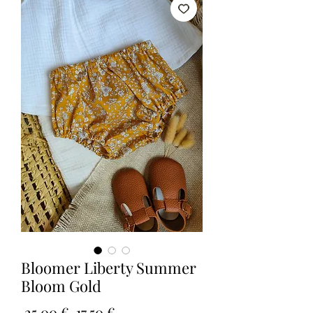
Bloomer Liberty Summer
Bloom Gold
Prix
Prix
 25,00 € 
17,50 €