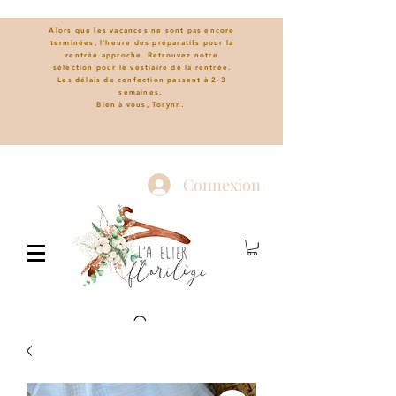
Alors que les vacances ne sont pas encore
terminées, l'heure des préparatifs pour la
rentrée approche. Retrouvez notre
sélection pour le vestiaire de la rentrée.
L
es délais de confection passent à 2-3
semaines.
Bien à vous, Torynn.
Connexion