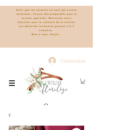
Alors que les vacances ne sont pas encore
terminées, l'heure des préparatifs pour la
rentrée approche. Retrouvez notre
sélection pour le vestiaire de la rentrée.
L
es délais de confection passent à 2-3
semaines.
Bien à vous, Torynn.
Connexion