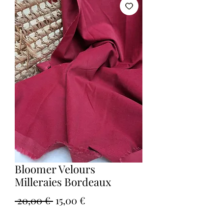
Bloomer Velours
Milleraies Bordeaux
Prix
Prix
 20,00 € 
15,00 €
original
promotionnel