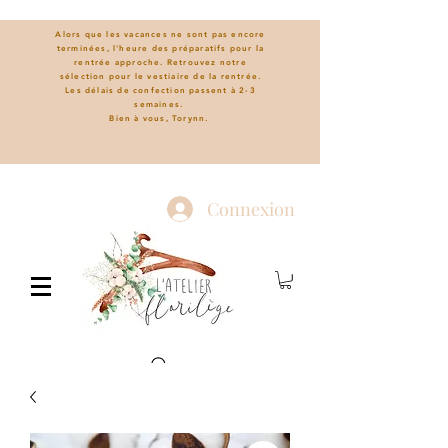
Alors que les vacances ne sont pas encore
terminées, l'heure des préparatifs pour la
rentrée approche. Retrouvez notre
sélection pour le vestiaire de la rentrée.
L
es délais de confection passent à 2-3
semaines.
Bien à vous, Torynn.
Connexion