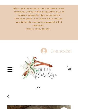
Alors que les vacances ne sont pas encore
terminées, l'heure des préparatifs pour la
rentrée approche. Retrouvez notre
sélection pour le vestiaire de la rentrée.
L
es délais de confection passent à 2-3
semaines.
Bien à vous, Torynn.
Connexion