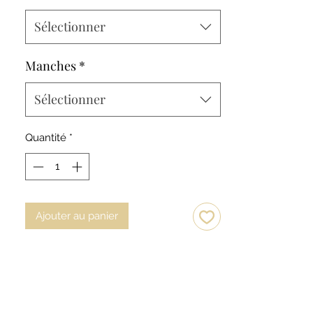
La blouse se ferme via 5 boutons
pressions en métal.
Sélectionner
Manches
*
Sélectionner
Quantité
*
Ajouter au panier