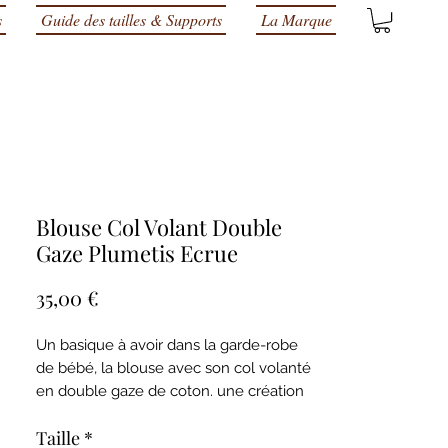
s
Guide des tailles & Supports
La Marque
Blouse Col Volant Double
Gaze Plumetis Ecrue
Prix
35,00 €
Un basique à avoir dans la garde-robe
de bébé, la blouse avec son col volanté
en double gaze de coton. une création
valable en toute saison, légère l'été et à
Taille
*
porter avec un gilet l'hiver.