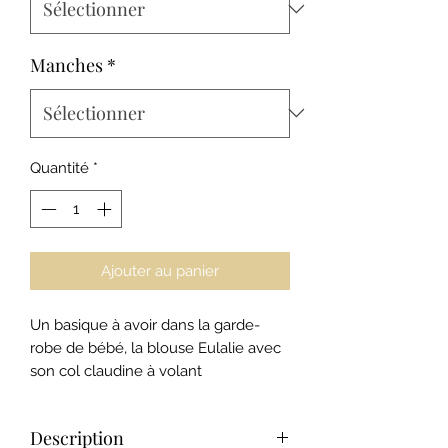
Manches
*
Quantité
*
Ajouter au panier
Un basique à avoir dans la garde-
robe de bébé, la blouse Eulalie avec
son col claudine à volant
est confectionnée dans une gaze de
coton plumetis de qualité au toucher
Description
délicat. Une création intemporelle à