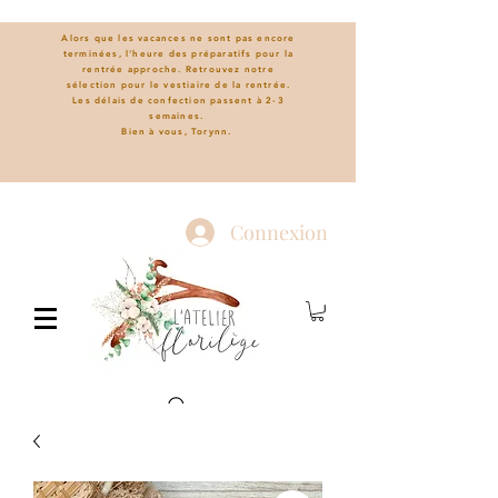
Alors que les vacances ne sont pas encore
terminées, l'heure des préparatifs pour la
rentrée approche. Retrouvez notre
sélection pour le vestiaire de la rentrée.
L
es délais de confection passent à 2-3
semaines.
Bien à vous, Torynn.
Connexion