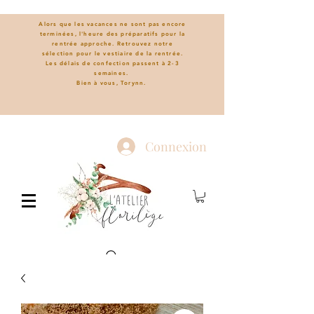
Alors que les vacances ne sont pas encore
terminées, l'heure des préparatifs pour la
rentrée approche. Retrouvez notre
sélection pour le vestiaire de la rentrée.
L
es délais de confection passent à 2-3
semaines.
Bien à vous, Torynn.
Connexion