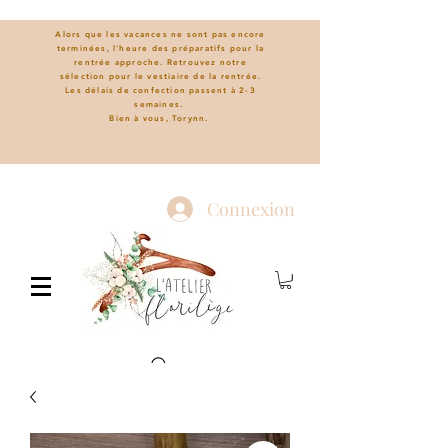
Alors que les vacances ne sont pas encore
terminées, l'heure des préparatifs pour la
rentrée approche. Retrouvez notre
sélection pour le vestiaire de la rentrée.
L
es délais de confection passent à 2-3
semaines.
Bien à vous, Torynn.
Connexion