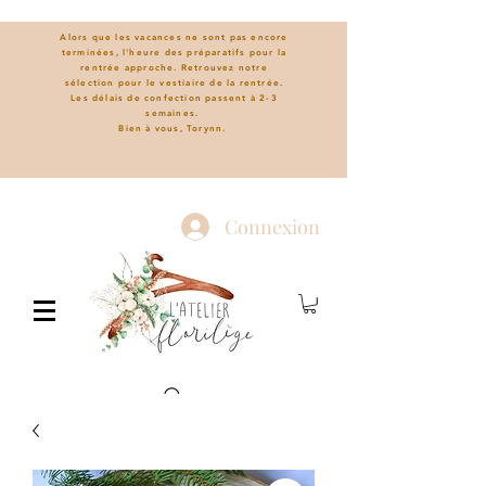
Alors que les vacances ne sont pas encore
terminées, l'heure des préparatifs pour la
rentrée approche. Retrouvez notre
sélection pour le vestiaire de la rentrée.
L
es délais de confection passent à 2-3
semaines.
Bien à vous, Torynn.
Connexion